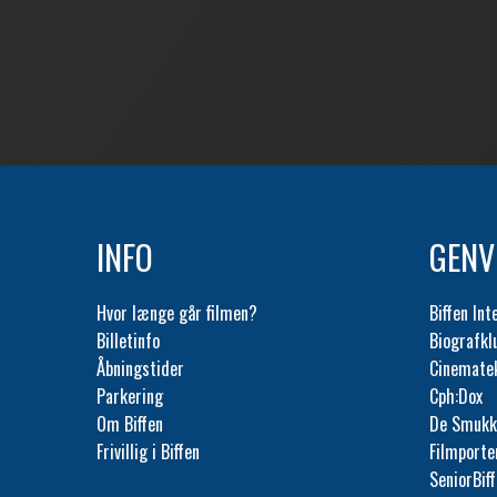
INFO
GENV
Hvor længe går filmen?
Biffen Int
Billetinfo
Biografk
Åbningstider
Cinemate
Parkering
Cph:Dox
Om Biffen
De Smukk
Frivillig i Biffen
Filmporte
SeniorBif