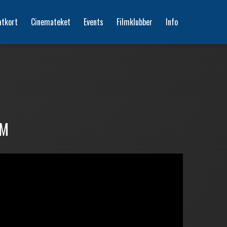
atkort
Cinemateket
Events
Filmklubber
Info