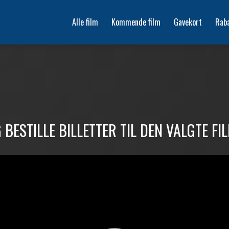
Alle film
Kommende film
Gavekort
Rab