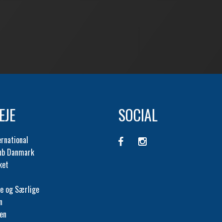
EJE
SOCIAL
ernational
lub Danmark
ket
e og Særlige
n
fen