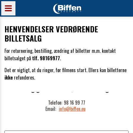
HENVENDELSER VEDRØRENDE
BILLETSALG
For returnering, bestilling, ændring af billetter m.m. kontakt
billetsalget på
tlf. 98169977
.
Det er vigtigt, at du ringer, før filmens start. Ellers kan billetterne
ikke
refunderes.
Biffen Nordkraft
Teglgårds Plads 1, 9000 Aalborg
Telefon:
98 16 99 77
Email:
info@biffen.eu