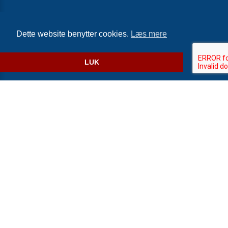
Cookie- og privatlivspolitik
Dette website benytter cookies.
Læs mere
Website og billetsystem fra ebillet a/s
LUK