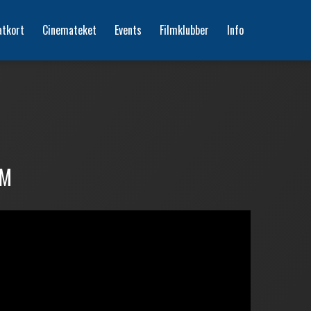
atkort
Cinemateket
Events
Filmklubber
Info