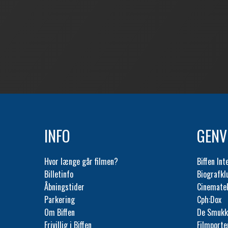
INFO
GENV
Hvor længe går filmen?
Biffen Int
Billetinfo
Biografk
Åbningstider
Cinemate
Parkering
Cph:Dox
Om Biffen
De Smukk
Frivillig i Biffen
Filmporte