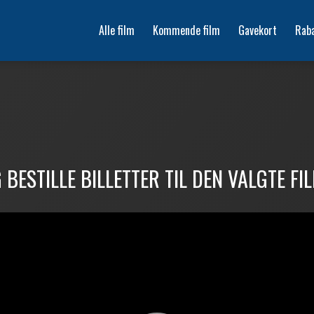
Alle film
Kommende film
Gavekort
Rab