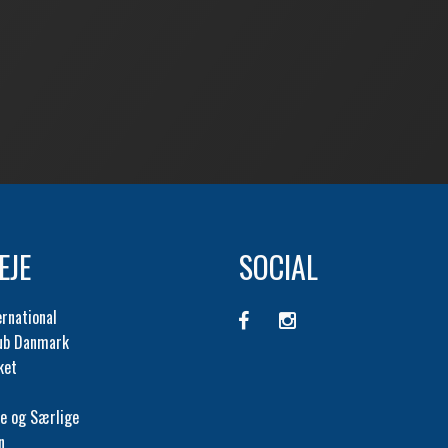
EJE
SOCIAL
ernational
lub Danmark
ket
e og Særlige
n