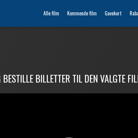
Alle film
Kommende film
Gavekort
Rab