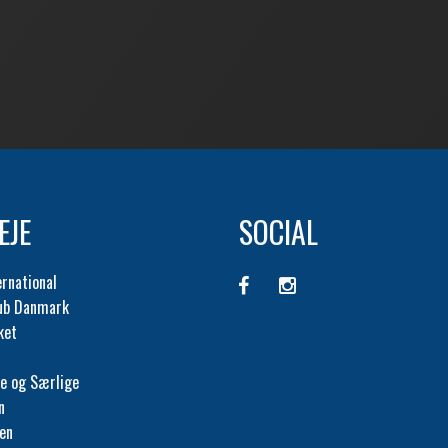
EJE
SOCIAL
ernational
lub Danmark
ket
e og Særlige
n
fen