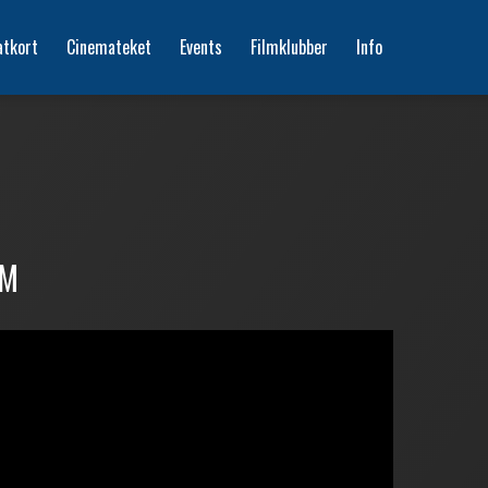
atkort
Cinemateket
Events
Filmklubber
Info