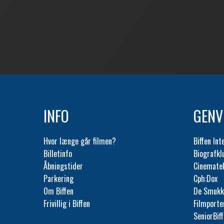
INFO
GENV
Hvor længe går filmen?
Biffen Int
Billetinfo
Biografk
Åbningstider
Cinemate
Parkering
Cph:Dox
Om Biffen
De Smukk
Frivillig i Biffen
Filmporte
SeniorBif